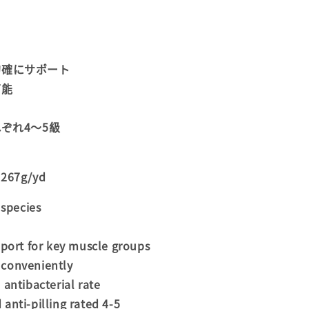
的確にサポート
可能
ぞれ4〜5級
267g/yd
 species
port for key muscle groups
 conveniently
 antibacterial rate
anti-pilling rated 4-5