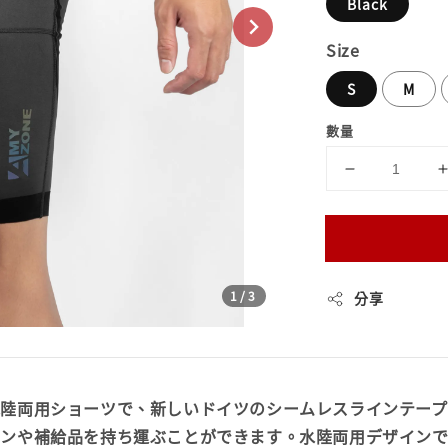
Black
Size
S
M
數量
1
/3
分享
水陸両用ショーツで、新しいドイツのシームレスラインテープ
ォンや補給品を持ち運ぶことができます。水陸両用デザイン