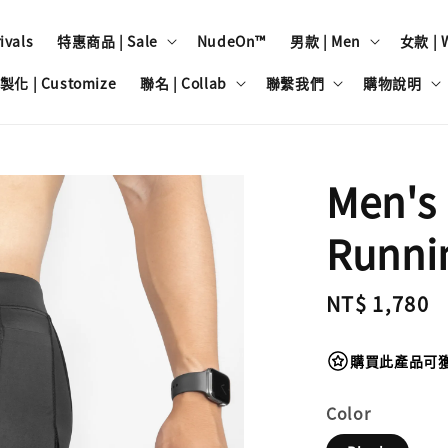
vals
特惠商品 | Sale
NudeOn™
男款 | Men
女款 | 
製化 | Customize
聯名 | Collab
聯繫我們
購物說明
Men's
Runnin
Regular
NT$ 1,780
price
購買此產品可獲得
Color