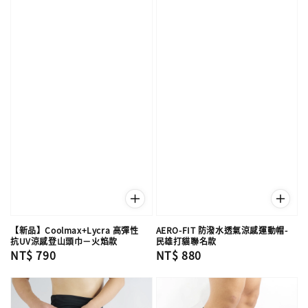
【新品】Coolmax+Lycra 高彈性
AERO-FIT 防潑水透氣涼感運動帽-
抗UV涼感登山頭巾－火焰款
民雄打貓聯名款
Regular
NT$ 790
Regular
NT$ 880
price
price