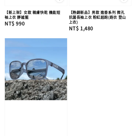
【新上架】女款 親膚快乾 機能短
【熱銷新品】男款 進香系列 微孔
袖上衣 靜謐藍
抗菌長袖上衣 粉紅超跑(跑衣 登山
上衣)
Regular
NT$ 990
Regular
NT$ 1,480
price
price