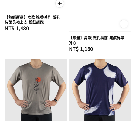
【熱銷新品】女款 進香系列 微孔
抗菌長袖上衣 粉紅超跑
Regular
NT$ 1,480
price
【限量】男款 微孔抗菌 無痕昇華
背心
Regular
NT$ 1,180
price