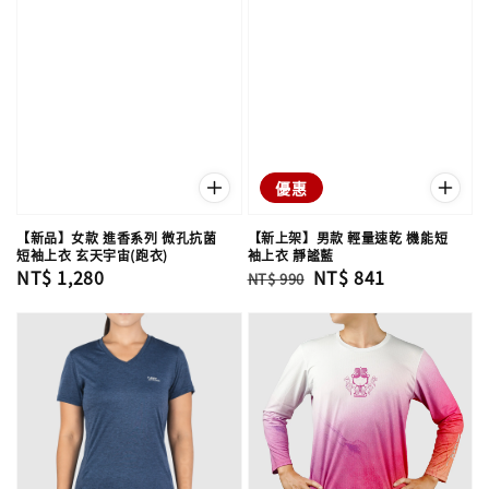
優惠
【新品】女款 進香系列 微孔抗菌
【新上架】男款 輕量速乾 機能短
短袖上衣 玄天宇宙(跑衣)
袖上衣 靜謐藍
Regular
NT$ 1,280
Regular
Sale
NT$ 841
NT$ 990
price
price
price