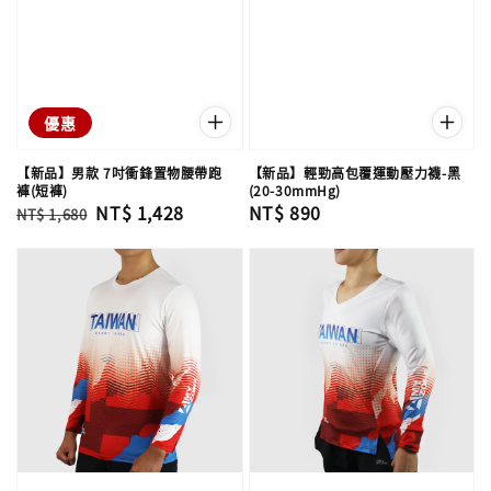
優惠
【新品】男款 7吋衝鋒置物腰帶跑
【新品】輕勁高包覆運動壓力襪-黑
褲(短褲)
(20-30mmHg)
Regular
Sale
NT$ 1,428
Regular
NT$ 890
NT$ 1,680
price
price
price