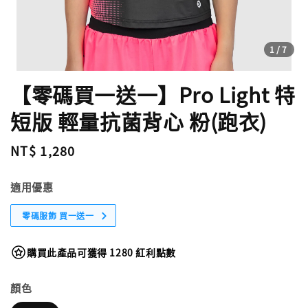
1
/7
【零碼買一送一】Pro Light 特
短版 輕量抗菌背心 粉(跑衣)
Regular
NT$ 1,280
price
適用優惠
零碼服飾 買一送一
購買此產品可獲得 1280 紅利點數
顏色