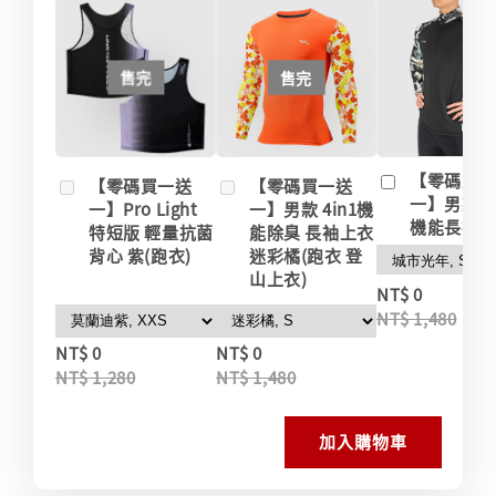
售完
售完
【零碼買
【零碼買一送
【零碼買一送
一】男款 
一】Pro Light
一】男款 4in1機
機能長袖
特短版 輕量抗菌
能除臭 長袖上衣
背心 紫(跑衣)
迷彩橘(跑衣 登
山上衣)
-
NT$ 0
NT$ 1,480
NT$ 0
NT$ 0
NT$ 1,280
NT$ 1,480
加入購物車