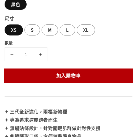
黑色
尺寸
XS
S
M
L
XL
數量
加入購物車
✦ 三代全新進化，兩棲新物種
✦ 專為追求速度跑者而生
✦ 無縫貼條設計，針對關鍵肌群做針對性支撐
✦ 側邊隱形口袋，方便攜帶隨身物品