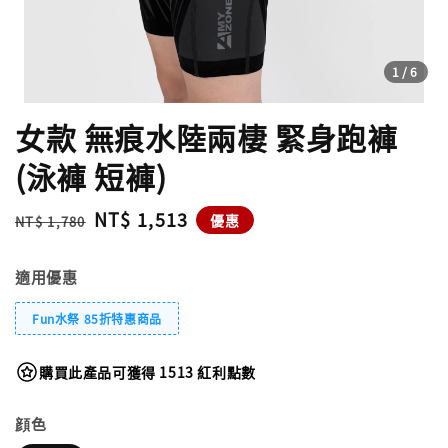
1
/6
女款 無痕水陸兩棲 緊身跑褲
(泳褲 短褲)
Regular
Sale
NT$ 1,513
優惠
NT$ 1,780
price
price
適用優惠
Fun水祭 85折特惠商品
購買此產品可獲得 1513 紅利點數
顔色