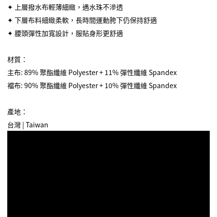
✦ 上層撥水布輕薄細緻，遇水珠不滲透
✦ 下層布料細緻柔軟，長時間運動胯下仍保持舒適
✦ 腰頭彈性加寬設計，服貼身形更舒適
材質：
主布: 89% 聚酯纖維 Polyester + 11% 彈性纖維 Spandex
襠布: 90% 聚酯纖維 Polyester + 10% 彈性纖維 Spandex
產地：
台灣 | Taiwan