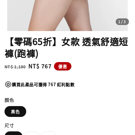
1
/3
【零碼65折】女款 透氣舒適短
褲(跑褲)
Regular
Sale
NT$ 767
優惠
NT$ 1,180
price
price
購買此產品可獲得 767 紅利點數
顏色
黑色
尺寸