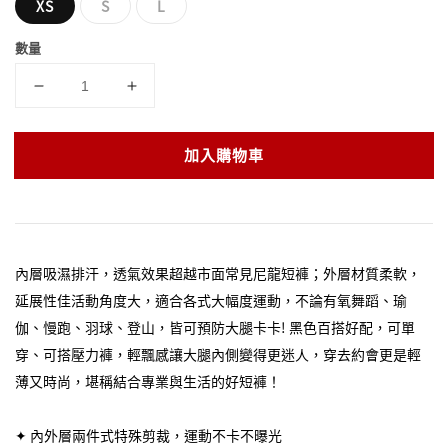
XS
S
L
數量
加入購物車
內層吸濕排汗，透氣效果超越市面常見尼龍短褲；外層材質柔軟，
延展性佳活動角度大，適合各式大幅度運動，不論有氧舞蹈、瑜
伽、慢跑、羽球、登山，皆可預防大腿卡卡! 黑色百搭好配，可單
穿、可搭壓力褲，輕飄感讓大腿內側變得更迷人，穿去約會更是輕
薄又時尚，堪稱結合專業與生活的好短褲！
✦ 內外層兩件式特殊剪裁，運動不卡不曝光