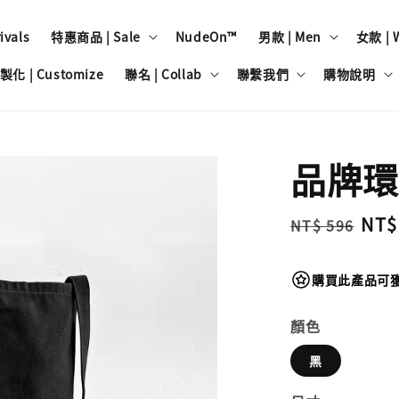
vals
特惠商品 | Sale
NudeOn™
男款 | Men
女款 | 
製化 | Customize
聯名 | Collab
聯繫我們
購物說明
品牌環
Regular
Sal
NT$
NT$ 596
price
pri
購買此產品可獲
顏色
黑