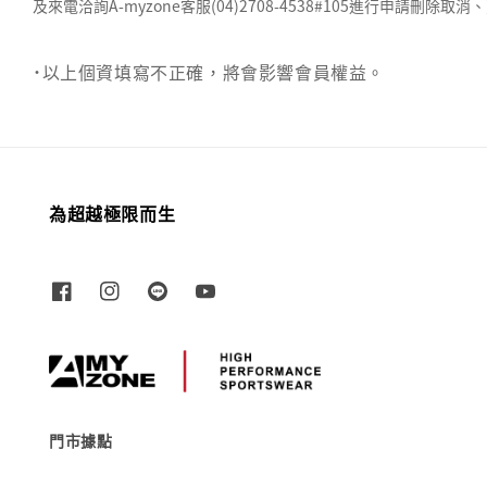
及來電洽詢A-myzone客服(04)2708-4538#105進行申請刪除取消
˙以上個資填寫不正確，將會影響會員權益。
為超越極限而生
門市據點