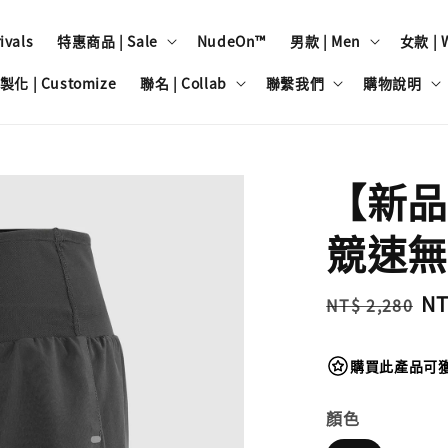
vals
特惠商品 | Sale
NudeOn™
男款 | Men
女款 | 
製化 | Customize
聯名 | Collab
聯繫我們
購物說明
【新品預
競速無
Regular
Sa
NT
NT$ 2,280
price
pr
購買此產品可獲得
顏色