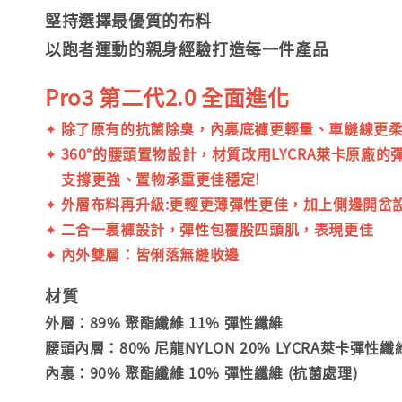
堅持選擇最優質的布料
以跑者運動的親身經驗打造每一件產品
Pro3
第二代2.0 全面進化
✦
除了原有的抗菌除臭，內裏底褲更輕量、車縫線更
✦
360°的腰頭置物設計，材質改用LYCRA萊卡原廠的
支撐更強、
置物承重更佳穩定!
✦
外層布料再升級:更輕更薄彈性更佳，加上側邊開岔設
✦
二合一裏褲設計，彈性包覆股四頭肌，表現更佳
✦
內外雙層：皆俐落無縫收邊
材質
外層：89% 聚酯纖維 11% 彈性纖維
腰頭內層：80% 尼龍NYLON 20% LYCRA萊卡彈性纖
內裏：90% 聚酯纖維 10% 彈性纖維 (抗菌處理)