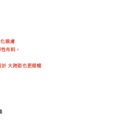
柔化親膚
彈性布料，
計 大跨距也更順暢
維