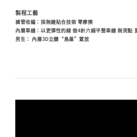
製程工藝
褲管收編：採無縫貼合技術 零摩擦
內層車縫：以更彈性的線 做4針六線平整車縫 無突點 
男生： 內層3D立體“鳥巢”置放