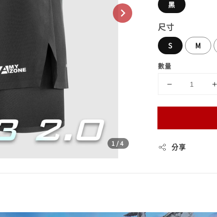
黑
尺寸
S
M
數量
1
/4
分享