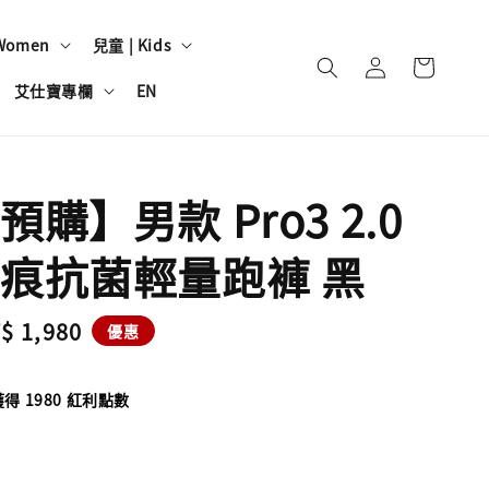
Women
兒童 | Kids
艾仕寶專欄
EN
購】男款 Pro3 2.0
痕抗菌輕量跑褲 黑
le
$ 1,980
優惠
ice
 1980 紅利點數