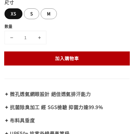
尺寸
XS
S
M
數量
加入購物車
✦ 微孔透氣網眼設計 絕佳透氣排汗能力
✦ 抗菌除臭加工 經 SGS檢驗 抑菌力達99.9%
✦ 布料具垂度
✦ UPF50+ 抗紫外線最高等級