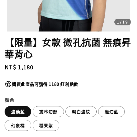
1
/19
【限量】女款 微孔抗菌 無痕昇
華背心
Regular
NT$ 1,180
price
購買此產品可獲得 1180 紅利點數
顏色
波動藍
叢林幻影
粉白波紋
魔幻藍
幻象橘
糖果紫