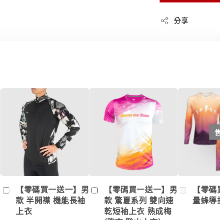
分享
男
【零碼買一送一】男
【零碼買一送一】男
【零碼
款 半開襟 機能長袖
款 驚夏系列 雙向速
量蜂導
上衣
乾短袖上衣 熟成梅