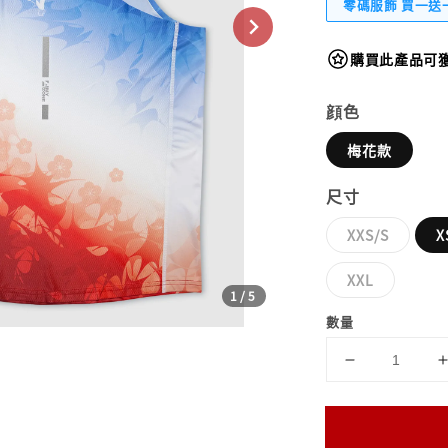
零碼服飾 買一送
購買此產品可獲得
顔色
梅花款
尺寸
XXS/S
X
XXL
1
/5
數量