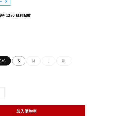
一
 1280 紅利點數
S/S
S
M
L
XL
加入購物車