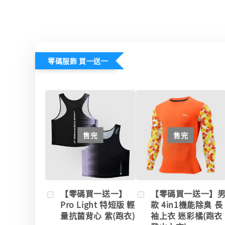
零碼服飾 買一送一
售完
售完
【零碼買一送一】
【零碼買一送一】
Pro Light 特短版 輕
款 4in1機能除臭 長
量抗菌背心 紫(跑衣)
袖上衣 迷彩橘(跑衣