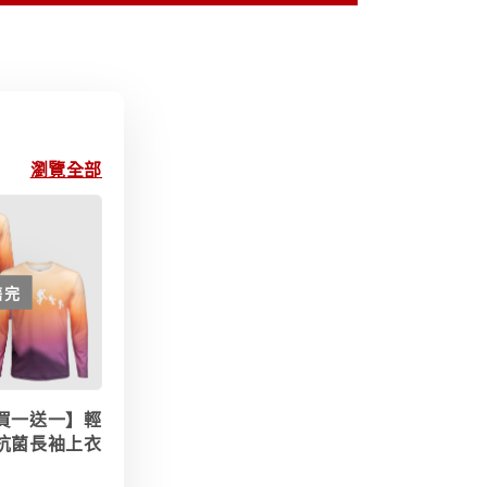
瀏覽全部
售完
買一送一】輕
抗菌長袖上衣