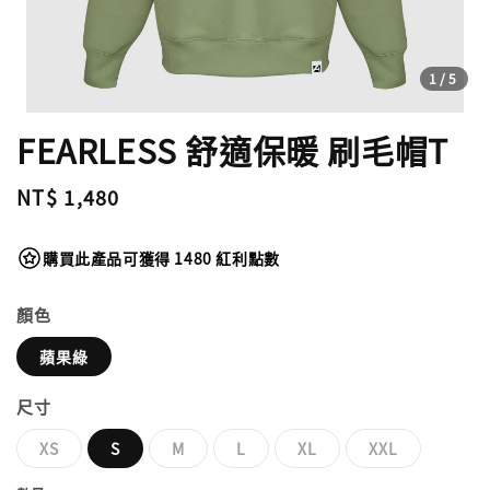
1
/5
FEARLESS 舒適保暖 刷毛帽T
Regular
NT$ 1,480
price
購買此產品可獲得 1480 紅利點數
顏色
蘋果綠
尺寸
XS
S
M
L
XL
XXL