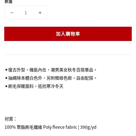
數量
加入購物車
✦
復古外型，機能內在，潮男美女秋冬百搭單品。
✦
抽繩除本體白色外，另附贈綠色款，自由配搭。
✦
刷毛保暖面料，抵抗寒冷冬天
材質：
100% 聚酯刷毛纖維 Poly fleece fabric | 390g/yd