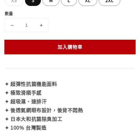
XS
S
M
L
XL
2XL
數量
加入購物車
✦ 超彈性抗菌機能面料
✦ 極致滑順手感
✦ 超吸濕、速排汗
✦ 後透氣網眼布設計，後背不悶熱
✦ 日本大和抗菌除臭加工
✦ 100% 台灣製造