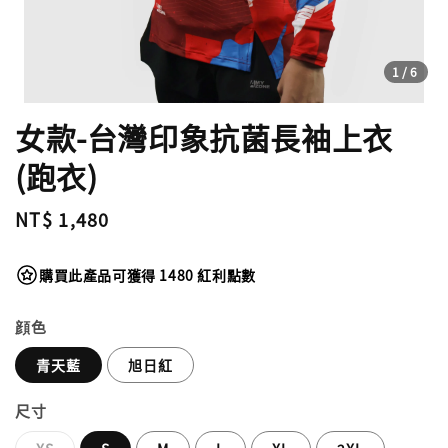
1
/6
女款-台灣印象抗菌長袖上衣
(跑衣)
Regular
NT$ 1,480
price
購買此產品可獲得 1480 紅利點數
顔色
青天藍
旭日紅
尺寸