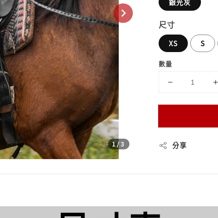
銀光灰
尺寸
XS
S
數量
1
/3
分享