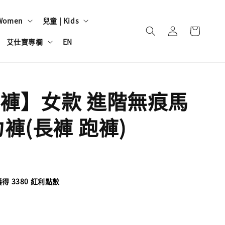
Women
兒童 | Kids
艾仕寶專欄
EN
褲】女款 進階無痕馬
力褲(長褲 跑褲)
 3380 紅利點數