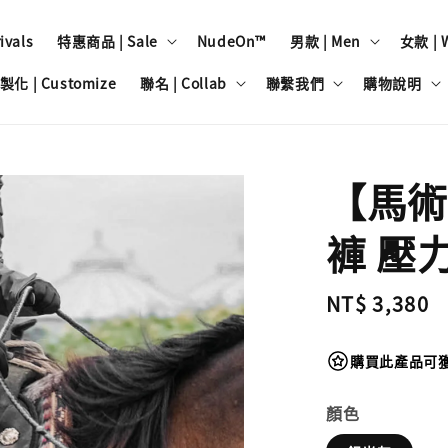
vals
特惠商品 | Sale
NudeOn™
男款 | Men
女款 | 
製化 | Customize
聯名 | Collab
聯繫我們
購物說明
【馬術
褲 壓
Regular
NT$ 3,380
price
購買此產品可獲得
顏色