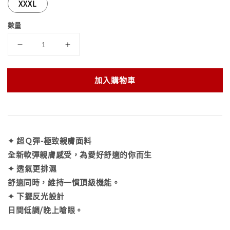
XXXL
數量
加入購物車
✦ 超Ｑ彈-極致親膚面料
全新軟彈親膚感受，為愛好舒適的你而生
✦ 透氣更排濕
舒適同時，維持一慣頂級機能。
✦ 下擺反光設計
日間低調/晚上嗆眼。