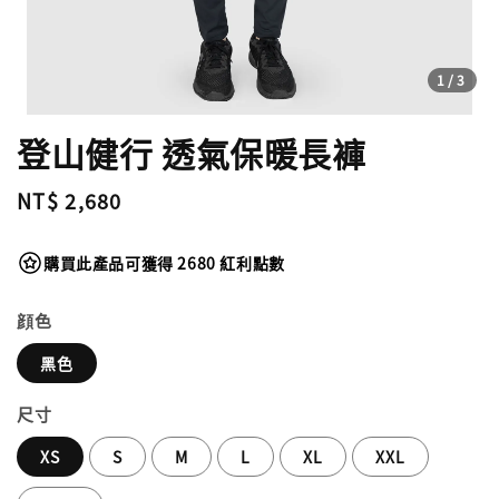
1
/3
登山健行 透氣保暖長褲
Regular
NT$ 2,680
price
購買此產品可獲得 2680 紅利點數
顔色
黑色
尺寸
XS
S
M
L
XL
XXL