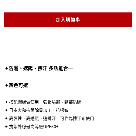
加入購物車
✦防曬、遮陽、擦汗 多功能合一
✦四色可選
✦ 搭配帽緣做使用，強化臉部、頸部防曬
✦ 日本大和抗菌除臭加工、抗過敏
✦ 高彈性、高透氣、速排汗，可作為擦汗布使用
✦ 抗紫外線最高等級UPF50+