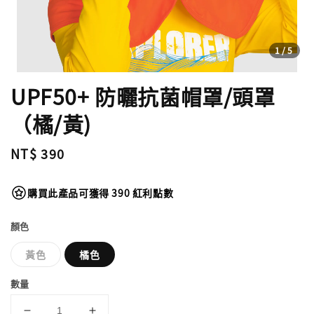
1
/5
UPF50+ 防曬抗菌帽罩/頭罩
（橘/黃)
Regular
NT$ 390
price
購買此產品可獲得 390 紅利點數
顏色
黃色
橘色
數量