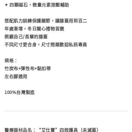
✦ 四顆磁石，微量元素按壓輔助
搭配肌力訓練保護關節，讓膝蓋用到百二
年歲漸增，冬日關心禮物首選
照顧自己/長輩的膝蓋
不同尺寸更合身，尺寸問題歡迎私訊專員
規格：
竹炭布+彈性布+黏扣帶
左右腳通用
100%台灣製造
醫療器材品名：“艾仕寶”四肢護具（未滅菌）