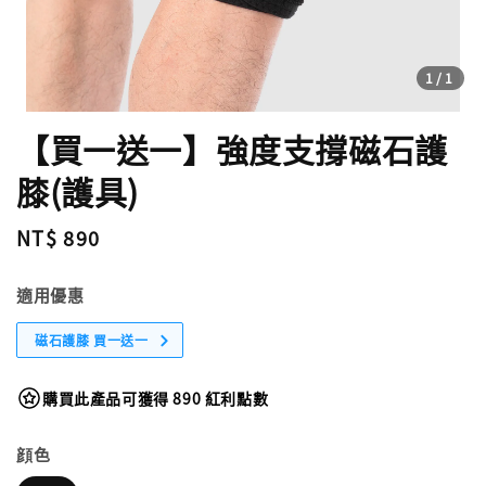
1
/1
【買一送一】強度支撐磁石護
膝(護具)
Regular
NT$ 890
price
適用優惠
磁石護膝 買一送一
購買此產品可獲得 890 紅利點數
顔色