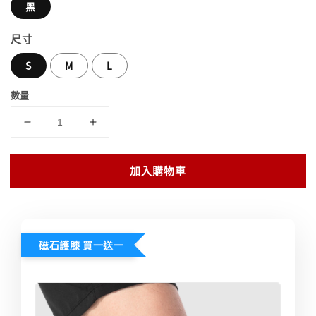
黑
尺寸
S
M
L
數量
加入購物車
磁石護膝 買一送一