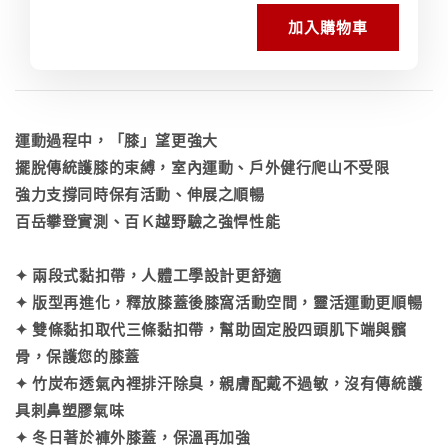
加入購物車
運動過程中，「膝」望更強大
擺脫傳統護膝的束縛，室內運動、戶外健行爬山不受限
強力支撐同時保有活動、伸展之順暢
百岳攀登實測、百Ｋ越野驗之強悍性能
✦ 兩段式黏扣帶，人體工學設計更舒適
✦ 版型再進化，釋放膝蓋後膝窩活動空間，靈活運動更順暢
✦ 雙條黏扣取代三條黏扣帶，幫助固定股四頭肌下端與髕
骨，保護您的膝蓋
✦ 竹炭布透氣內裡排汗除臭，親膚配戴不過敏，沒有傳統護
具刺鼻塑膠氣味
✦ 冬日著於褲外膝蓋，保溫再加強