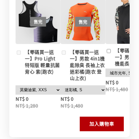
售完
售完
【零碼買
【零碼買一送
【零碼買一送
一】男款 
一】Pro Light
一】男款 4in1機
機能長袖
特短版 輕量抗菌
能除臭 長袖上衣
背心 紫(跑衣)
迷彩橘(跑衣 登
山上衣)
-
NT$ 0
NT$ 1,480
NT$ 0
NT$ 0
NT$ 1,280
NT$ 1,480
加入購物車