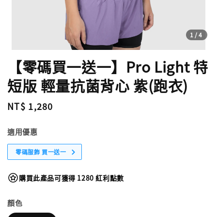
1
/4
【零碼買一送一】Pro Light 特
短版 輕量抗菌背心 紫(跑衣)
Regular
NT$ 1,280
price
適用優惠
零碼服飾 買一送一
購買此產品可獲得 1280 紅利點數
顏色