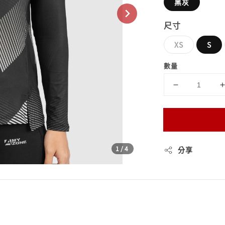
黑灰
尺寸
XS
S
數量
1
/4
分享