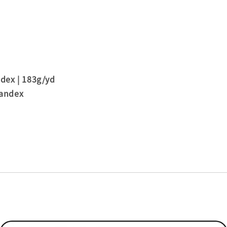
x | 183g/yd
andex