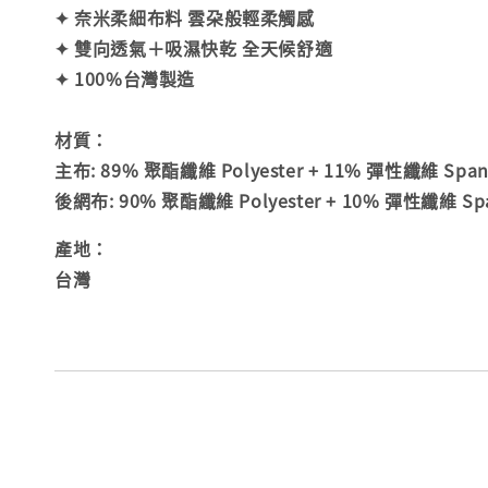
✦ 奈米柔細布料 雲朶般輕柔觸感
✦ 雙向透氣＋吸濕快乾 全天候舒適
✦ 100%台灣製造
材質：
主布: 89% 聚酯纖維 Polyester + 11% 彈性纖維 Spande
後網布: 90% 聚酯纖維 Polyester + 10% 彈性纖維 Sp
產地：
台灣