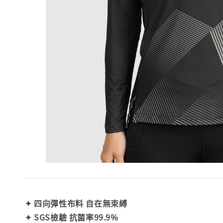
✦ 四向彈性布料 自在無束縛
✦ SGS檢驗 抗菌率99.9%