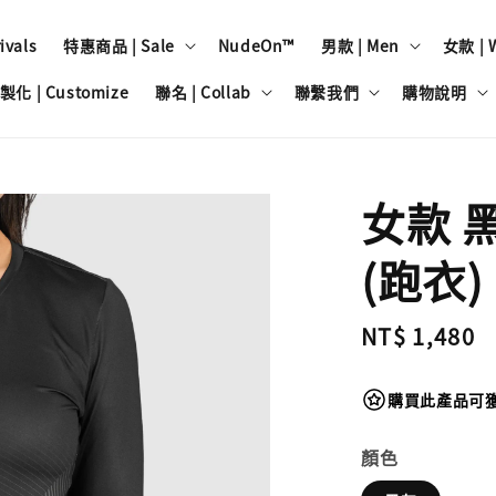
vals
特惠商品 | Sale
NudeOn™
男款 | Men
女款 | 
製化 | Customize
聯名 | Collab
聯繫我們
購物說明
女款 
(跑衣)
Regular
NT$ 1,480
price
購買此產品可獲得
顏色