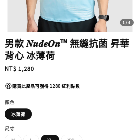
1
/4
男款 𝑵𝒖𝒅𝒆𝑶𝒏™ 無縫抗菌 昇華
背心 冰薄荷
Regular
NT$ 1,280
price
購買此產品可獲得 1280 紅利點數
顏色
冰薄荷
尺寸