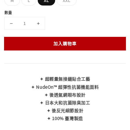
M
L
XL
XXL
數量
加入購物車
✦ 超輕量無接縫貼合工藝
✦ NudeOn™ 超彈性抗菌機能面料
✦ 後透氣網眼布設計
✦ 日本大和抗菌除臭加工
✦ 後反光細節設計
✦ 100% 臺灣製造