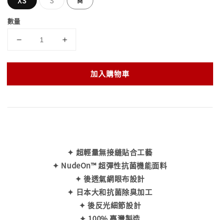
XS
S
M
數量
加入購物車
✦ 超輕量無接縫貼合工藝
✦ NudeOn™ 超彈性抗菌機能面料
✦ 後透氣網眼布設計
✦ 日本大和抗菌除臭加工
✦ 後反光細節設計
✦ 100% 臺灣製造