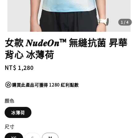
1
/4
女款 𝑵𝒖𝒅𝒆𝑶𝒏™ 無縫抗菌 昇華
背心 冰薄荷
Regular
NT$ 1,280
price
購買此產品可獲得 1280 紅利點數
顏色
冰薄荷
尺寸