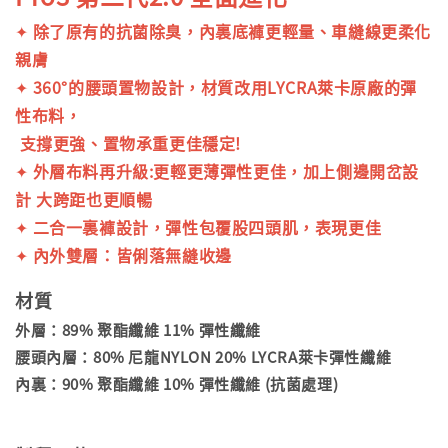
✦
除了原有的抗菌除臭，內裏底褲更輕量、車縫線更柔化
親膚
✦
360°的腰頭置物設計，材質改用LYCRA萊卡原廠的彈
性布料，
支撐更強、
置物承重更佳穩定!
✦
外層布料再升級:更輕更薄彈性更佳，加上側邊開岔設
計 大跨距也更順暢
✦
二合一裏褲設計，彈性包覆股四頭肌，表現更佳
✦
內外雙層：皆俐落無縫收邊
材質
外層：89% 聚酯纖維 11% 彈性纖維
腰頭內層：80% 尼龍NYLON 20% LYCRA萊卡彈性纖維
內裏：90% 聚酯纖維 10% 彈性纖維 (抗菌處理)