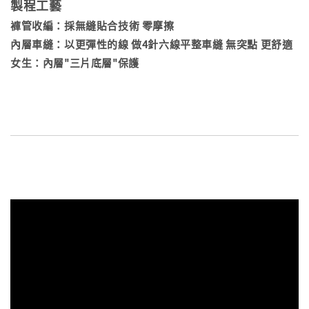
製程工藝
褲管收編：採無縫貼合技術 零摩擦
內層車縫：以更彈性的線 做4針六線平整車縫 無突點 更舒適
女生：內層"三片底層"保護