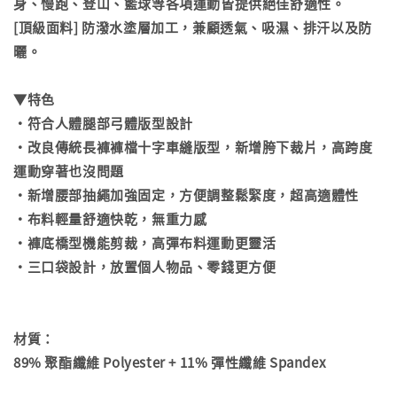
身、慢跑、登山、籃球等各項運動皆提供絕佳舒適性。
[頂級面料] 防潑水塗層加工，兼顧透氣、吸濕、排汗以及防
曬。
▼特色
・符合人體腿部弓體版型設計
・改良傳統長褲褲檔十字車縫版型，新增胯下裁片，高跨度
運動穿著也沒問題
・新增腰部抽繩加強固定，方便調整鬆緊度，超高適體性
・布料輕量舒適快乾，無重力感
・褲底橋型機能剪裁，高彈布料運動更靈活
・三口袋設計，放置個人物品、零錢更方便
材質：
89% 聚酯纖維 Polyester + 11% 彈性纖維 Spandex