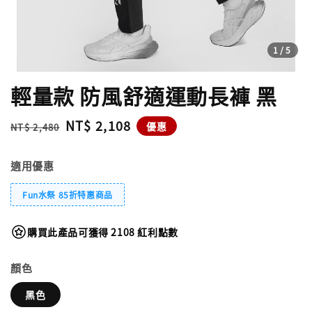
1
/5
輕量款 防風舒適運動長褲 黑
Regular
Sale
NT$ 2,108
優惠
NT$ 2,480
price
price
適用優惠
Fun水祭 85折特惠商品
購買此產品可獲得 2108 紅利點數
顏色
黑色