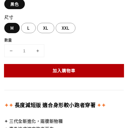
黑色
尺寸
M
L
XL
XXL
數量
加入購物車
✦
✦
長度減短版 適合身形較小跑者穿著
✦
✦
✦ 三代全新進化，兩棲新物種