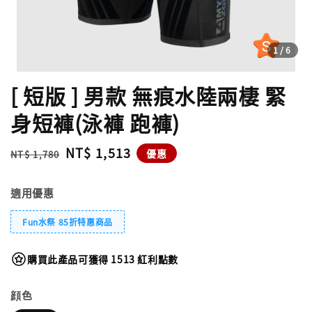
1
/6
[ 短版 ] 男款 無痕水陸兩棲 緊
身短褲(泳褲 跑褲)
Regular
Sale
NT$ 1,513
優惠
NT$ 1,780
price
price
適用優惠
Fun水祭 85折特惠商品
購買此產品可獲得 1513 紅利點數
顔色