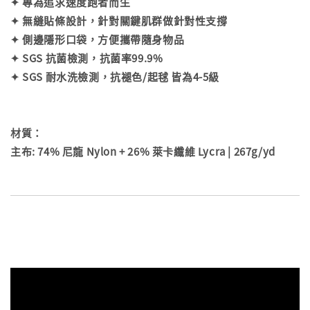
✦ 專為追求速度跑者而生
✦ 無縫貼條設計，針對關鍵肌群做針對性支撐
✦ 側邊隱形口袋，方便攜帶隨身物品
✦ SGS 抗菌檢測，抗菌率99.9%
✦ SGS 耐水洗檢測，抗褪色/起毬 皆為4-5級
材質：
主布: 74% 尼龍 Nylon + 26% 萊卡纖維 Lycra | 267g/yd