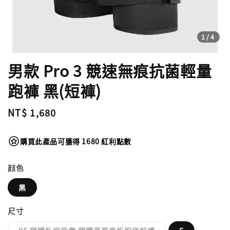
1
/4
男款 Pro 3 競速無痕抗菌輕量
跑褲 黑(短褲)
Regular
NT$ 1,680
price
購買此產品可獲得 1680 紅利點數
顔色
黑
尺寸