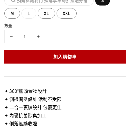
XS 預購私訊我們 預購享早鳥折扣送好禮
S
M
L
XL
XXL
數量
加入購物車
✦ 360°腰頭置物設計
✦ 側邊開岔設計 活動不受限
✦ 二合一裏褲設計 包覆更佳
✦ 內裏抗菌除臭加工
✦ 俐落無縫收邊