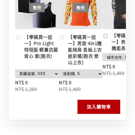
售完
售完
【零碼買
【零碼買一送
【零碼買一送
一】男款 
一】Pro Light
一】男款 4in1機
機能長袖
特短版 輕量抗菌
能除臭 長袖上衣
背心 紫(跑衣)
迷彩橘(跑衣 登
山上衣)
-
NT$ 0
NT$ 1,480
NT$ 0
NT$ 0
NT$ 1,280
NT$ 1,480
加入購物車