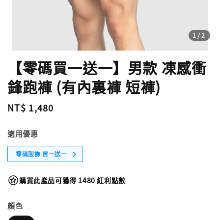
1
/2
【零碼買一送一】男款 凍感衝
鋒跑褲 (有內裏褲 短褲)
Regular
NT$ 1,480
price
適用優惠
零碼服飾 買一送一
購買此產品可獲得 1480 紅利點數
顏色