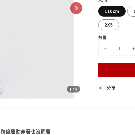
110cm
2XS
數量
分享
1
/4
高跨度運動穿著也沒問題