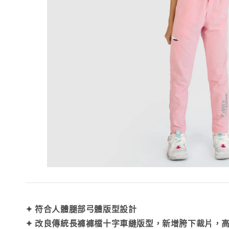
✦ 符合人體腿部弓體版型設計
✦ 改良傳統長褲褲檔十字車縫版型，新增胯下裁片，