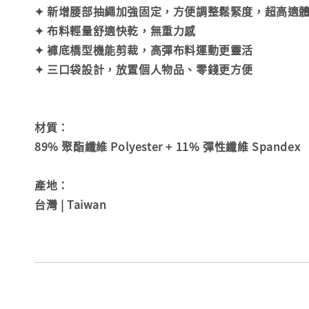
✦ 新增腰部抽繩加強固定，方便調整鬆緊度，超高適
✦ 布料輕量舒適快乾，無重力感
✦ 褲底橋型機能剪裁，高彈布料運動更靈活
✦ 三口袋設計，放置個人物品、零錢更方便
材質：
89% 聚酯纖維 Polyester + 11% 彈性纖維 Spandex
產地：
台灣 | Taiwan