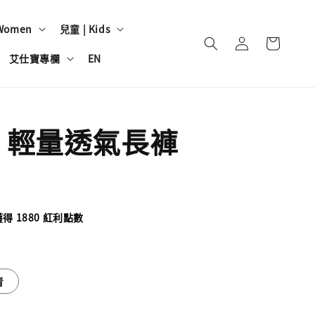
Women
兒童 | Kids
艾仕寶專欄
EN
 輕量透氣長褲
 1880 紅利點數
青