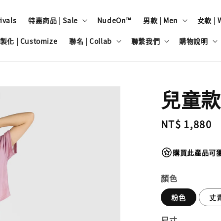
vals
特惠商品 | Sale
NudeOn™
男款 | Men
女款 | 
製化 | Customize
聯名 | Collab
聯繫我們
購物說明
兒童款
Regular
NT$ 1,880
price
購買此產品可獲得
顏色
粉色
丈
尺寸