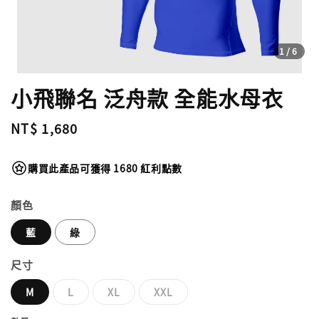
1
/6
小飛聯名 泛舟款 全能水母衣
Regular
NT$ 1,680
price
購買此產品可獲得 1680 紅利點數
顏色
藍
綠
尺寸
M
L
XL
XXL