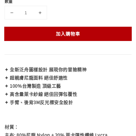
數量
加入購物車
✦ 全新泛舟圖樣設計 展現你的冒險精神
✦ 超親膚尼龍面料 絕佳舒適性
✦ 100%台灣製造 頂級工藝
✦ 高含量萊卡紗線 絕佳回彈包覆性
✦ 手臂、後背3M反光標安全設計
材質：
主布: 80%尼龍 Nylon + 20% 萊卡彈性纖維 Lycra