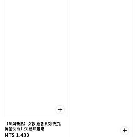
【熱銷新品】女款 進香系列 微孔
抗菌長袖上衣 粉紅超跑
Regular
NT$ 1,480