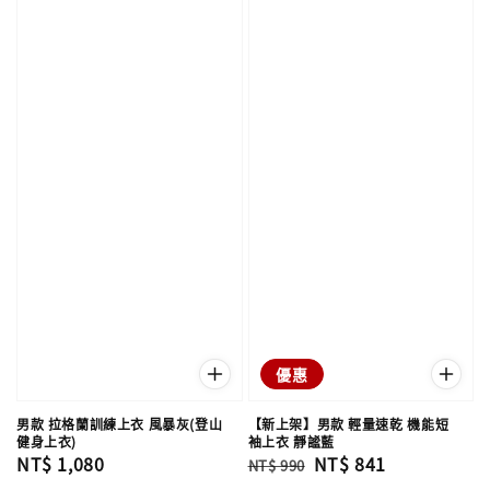
優惠
男款 拉格蘭訓練上衣 風暴灰(登山
【新上架】男款 輕量速乾 機能短
健身上衣)
袖上衣 靜謐藍
Regular
NT$ 1,080
Regular
Sale
NT$ 841
NT$ 990