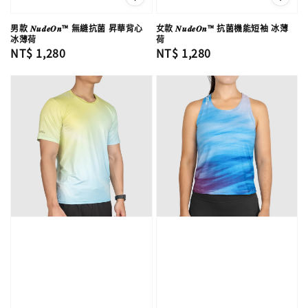
男款 𝑵𝒖𝒅𝒆𝑶𝒏™ 無縫抗菌 昇華背心
女款 𝑵𝒖𝒅𝒆𝑶𝒏™ 抗菌機能短袖 冰薄
冰薄荷
荷
Regular
NT$ 1,280
Regular
NT$ 1,280
price
price