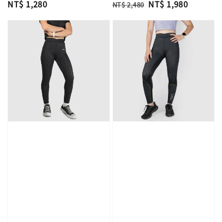
Regular
NT$ 1,280
Regular
Sale
NT$ 1,980
NT$ 2,480
price
price
price