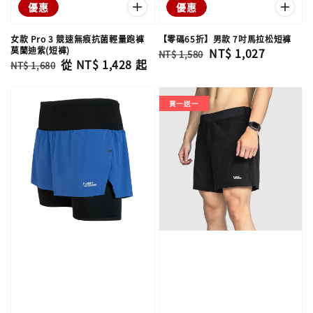
優惠
優惠
女款 Pro 3 競速無痕抗菌輕量跑褲
【零碼65折】男款 7吋馬拉松短褲
莫蘭迪紫(短褲)
Regular
Sale
NT$ 1,027
NT$ 1,580
Regular
Sale
從
NT$ 1,428
起
NT$ 1,680
price
price
price
price
買一送一