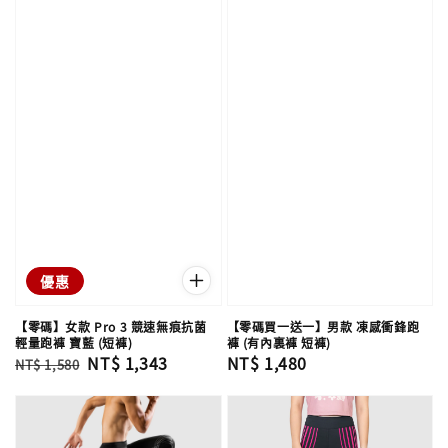
優惠
【零碼】女款 Pro 3 競速無痕抗菌
【零碼買一送一】男款 凍感衝鋒跑
輕量跑褲 寶藍 (短褲)
褲 (有內裏褲 短褲)
Regular
Sale
NT$ 1,343
Regular
NT$ 1,480
NT$ 1,580
price
price
price