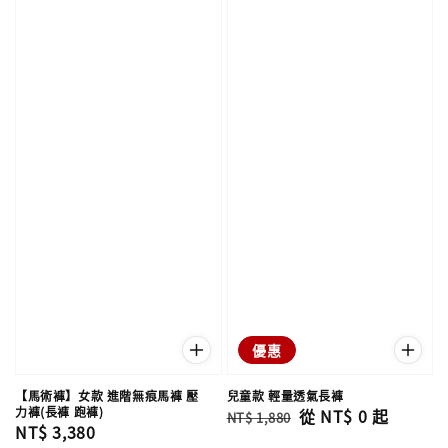
優惠
【馬術褲】女款 進階無痕馬褲 壓
兒童款 輕量透氣長褲
力褲(長褲 跑褲)
Regular
Sale
從
NT$ 0
起
NT$ 1,880
Regular
NT$ 3,380
price
price