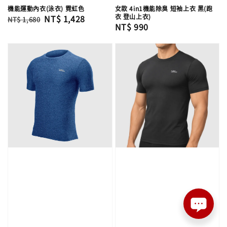
機能運動內衣(泳衣) 霓虹色
女款 4in1機能除臭 短袖上衣 黑(跑
衣 登山上衣)
Regular
Sale
NT$ 1,428
NT$ 1,680
Regular
NT$ 990
price
price
price