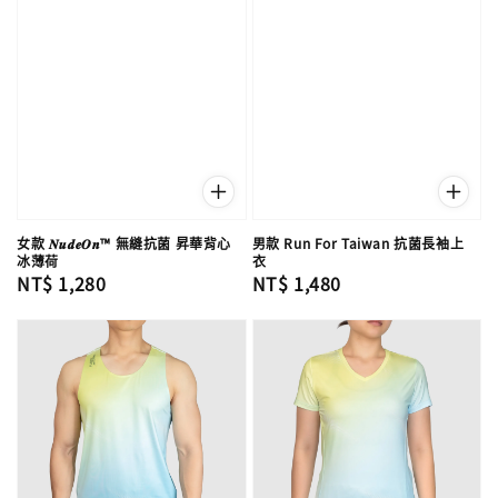
女款 𝑵𝒖𝒅𝒆𝑶𝒏™ 無縫抗菌 昇華背心
男款 Run For Taiwan 抗菌長袖上
冰薄荷
衣
Regular
NT$ 1,280
Regular
NT$ 1,480
price
price