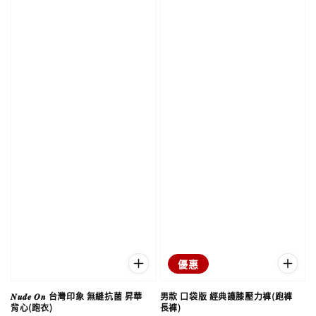
優惠
𝑵𝒖𝒅𝒆 𝑶𝒏 台灣印象 無縫抗菌 昇華
男款 口袋版 經典護膝壓力褲(跑褲
背心(跑衣)
長褲)