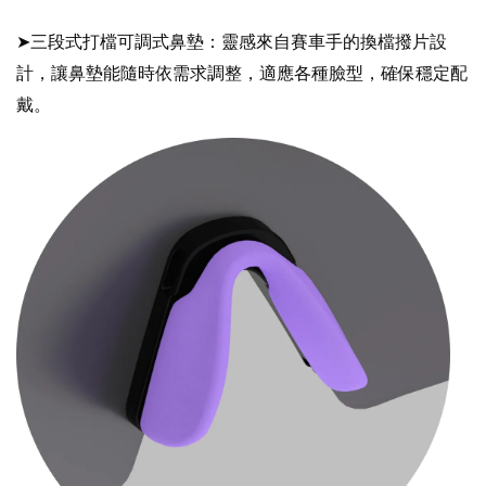
➤三段式打檔可調式鼻墊：靈感來自賽車手的換檔撥片設
計，讓鼻墊能隨時依需求調整，適應各種臉型，確保穩定配
戴。