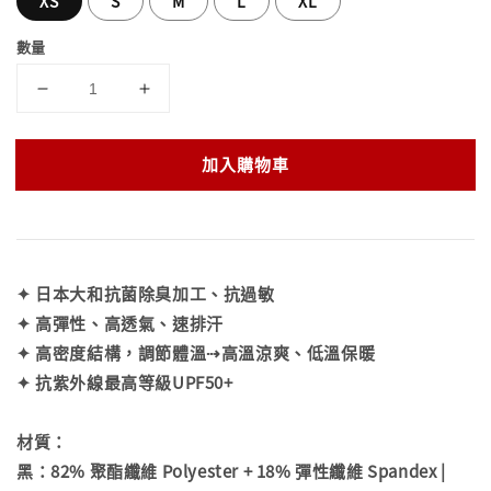
XS
S
M
L
XL
數量
加入購物車
✦ 日本大和抗菌除臭加工、抗過敏
✦ 高彈性、高透氣、速排汗
✦ 高密度結構，調節體溫⇢高溫涼爽、低溫保暖
✦ 抗紫外線最高等級UPF50+
材質：
黑：82% 聚酯纖維 Polyester + 18% 彈性纖維 Spandex |