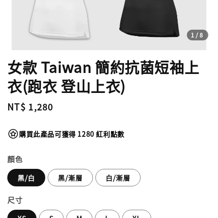
1
/8
女款 Taiwan 簡約抗菌短袖上
衣(跑衣 登山上衣)
Regular
NT$ 1,280
price
購買此產品可獲得 1280 紅利點數
顏色
黑/白
黑/漸層
白/漸層
尺寸