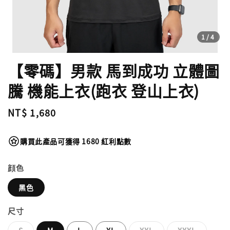
1
/4
【零碼】男款 馬到成功 立體圖
騰 機能上衣(跑衣 登山上衣)
Regular
NT$ 1,680
price
購買此產品可獲得 1680 紅利點數
顔色
黑色
尺寸