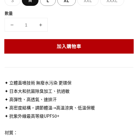
S
M
L
XL
XXL
XXXL
數量
加入購物車
✦ 立體直噴技術 無廢水污染 更環保
✦ 日本大和抗菌除臭加工、抗過敏
✦ 高彈性、高透氣、速排汗
✦ 高密度結構，調節體溫⇢高溫涼爽、低溫保暖
✦ 抗紫外線最高等級UPF50+
材質：