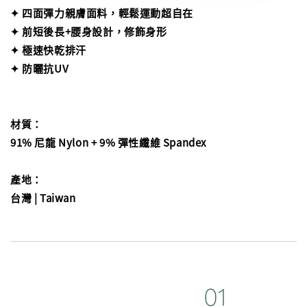
✦ 四面彈力親膚面料，輕鬆運動超自在
✦ 前短後長+腰身設計，修飾身形
✦ 極速快乾排汗
✦ 防曬抗UV
材質：
91% 尼龍 Nylon + 9% 彈性纖維 Spandex
產地：
台灣 | Taiwan