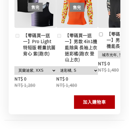
售完
售完
【零碼買
【零碼買一送
【零碼買一送
一】男款 
一】Pro Light
一】男款 4in1機
機能長袖
特短版 輕量抗菌
能除臭 長袖上衣
背心 紫(跑衣)
迷彩橘(跑衣 登
山上衣)
-
NT$ 0
NT$ 1,480
NT$ 0
NT$ 0
NT$ 1,280
NT$ 1,480
加入購物車