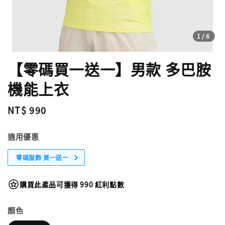
1
/6
【零碼買一送一】男款 多巴胺
機能上衣
Regular
NT$ 990
price
適用優惠
零碼服飾 買一送一
購買此產品可獲得 990 紅利點數
顏色