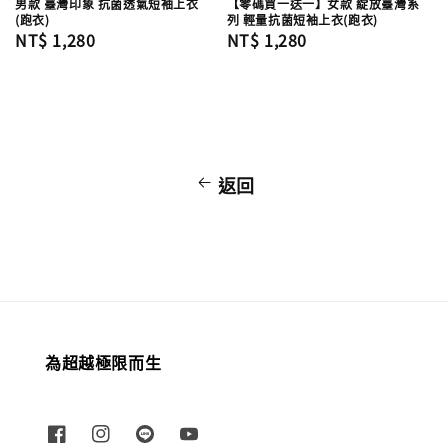
男款 臺灣印象 抗菌透氣短袖上衣
【零碼買一送一】女款 綻放臺灣系
(跑衣)
列 輕量抗菌短袖上衣(跑衣)
Regular
NT$ 1,280
Regular
NT$ 1,280
price
price
返回
為超越極限而生