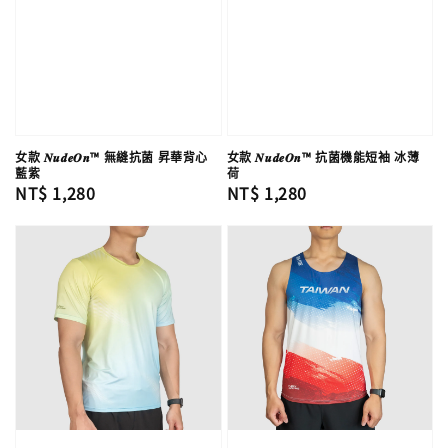
女款 𝑵𝒖𝒅𝒆𝑶𝒏™ 無縫抗菌 昇華背心
女款 𝑵𝒖𝒅𝒆𝑶𝒏™ 抗菌機能短袖 冰薄
藍紫
荷
Regular
NT$ 1,280
Regular
NT$ 1,280
price
price