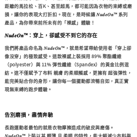
距離的馬拉松、百K、甚至超馬，都可能因為衣物的束縛或磨
損，讓你的表現大打折扣。現在，是時候讓 𝑵𝒖𝒅𝒆𝑶𝒏™ 系列
產品，為你帶來前所未有的「裸感」體驗！
𝑵𝒖𝒅𝒆𝑶𝒏™：穿上，卻感受不到它的存在
我們將產品命名為 𝑵𝒖𝒅𝒆𝑶𝒏™，就是希望帶給使用者「
穿上卻
像沒穿
」的極致感受。這款裸感上裝採用 89% 聚酯纖維
（polyester）與 11% 彈性纖維（Spandex）的黃金比例混
紡。這不僅賦予了布料
親膚
的柔順觸感，更擁有
超強彈性
，
能完美貼合你的身形，讓你每一個擺動都流暢自如，真正實
現無束縛的跑步體驗。
告別磨損，盡情奔馳
長跑運動者最怕的就是衣物摩擦造成的破皮與磨傷。
𝑵𝒖𝒅𝒆𝑶𝒏™ 上裝以其
輕薄
且
柔順
的特性，能大幅減少布料與