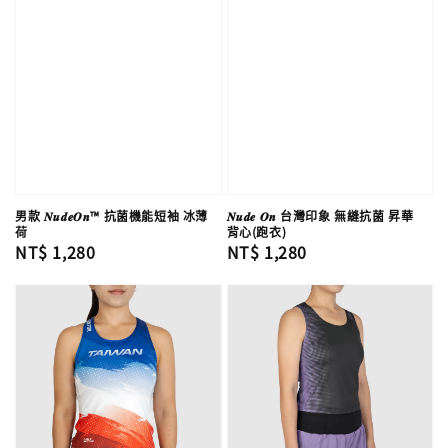
男款 𝑵𝒖𝒅𝒆𝑶𝒏™ 抗菌機能短袖 冰薄
𝑵𝒖𝒅𝒆 𝑶𝒏 台灣印象 無縫抗菌 昇華
荷
背心(跑衣)
Regular
NT$ 1,280
Regular
NT$ 1,280
price
price