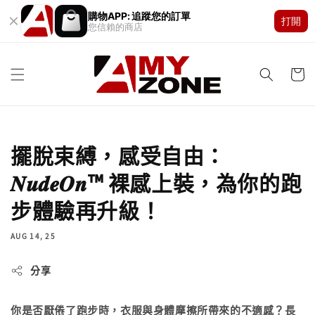
購物APP: 追蹤您的訂單
打開
您信賴的商店
擺脫束縛，感受自由：
𝑵𝒖𝒅𝒆𝑶𝒏™ 裸感上裝，為你的跑
步體驗再升級！
AUG 14, 25
分享
你是否厭倦了跑步時，衣服與身體摩擦所帶來的不適感？長