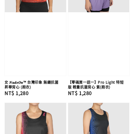
女 𝑵𝒖𝒅𝒆𝑶𝒏™ 台灣印象 無縫抗菌
【零碼買一送一】Pro Light 特短
昇華背心 (跑衣)
版 輕量抗菌背心 紫(跑衣)
Regular
NT$ 1,280
Regular
NT$ 1,280
price
price