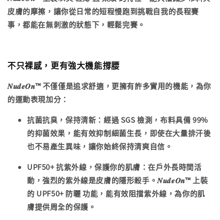
皮膚的摩擦，讓你從日常的短程慢跑到挑戰自我的長程賽
事，都能在無刺激的狀態下，輕鬆完賽。
不只裸感，更有強大機能撐腰
𝑵𝒖𝒅𝒆𝑶𝒏™ 不僅僅是追求舒適，更擁有許多實用的機能，為你
的運動表現加分：
抗菌抗臭，保持清新
：經過
SGS 檢測
，布料具備
99%
的抑菌效果
，能有效抑制細菌生長，即使在大量排汗後
也不易產生異味，讓你始終保持清爽自信。
UPF50+ 抗紫外線，保護你的肌膚
：在戶外長時間活
動，強烈的紫外線是皮膚的隱形殺手。𝑵𝒖𝒅𝒆𝑶𝒏™ 上裝
的
UPF50+ 防曬
功能，能有效阻擋紫外線，為你的肌
膚提供周全的保護。